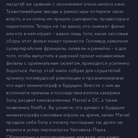
масштаб ее сравним с окончанием эпохи немого кино.
Талантливейшие звезды и режиссеры потеряли свою
власть, и на смену им пришли сценаристы, продюсеры и
маркетологи. Теперь не так важно, кто снимает фильм
или кто в нем играет – важно лишь того, какие кассовые
сборы этот фильм может принести. Голливуд захватили
супергеройские франшизы, сиквелы и ремейки – а для
того, чтобы выпустить в широкий прокат независимые
фильмы с оригинальным сюжетом, приходится усиленно
бороться. Автор этой книги собрал для слушателей
хронику голливудской революции и проанализировал
что ждет кинематограф в будущем. Вместе с ним вы
вспомните причины и последствия взлома хакерами
Sony, расцвет киновселенных Marvel и DC, а также
появление Netflix. Вы узнаете, что думают о будущем
кинематографа ключевые игроки на арене, зачем Marvel
продали себя Sony и почему последние так долго не
верили в успех перезапуска Человека-Паука.
Обязательно к прослушиванию для всех, кто хочет