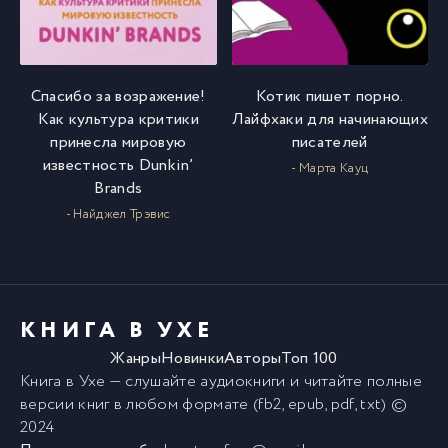
Спасибо за возражение!
Котик пишет порно.
Как культура критики
Лайфхаки для начинающих
принесла мировую
писателей
известность Dunkin’
- Марта Кауц
Brands
- Найджел Трэвис
КНИГА В УХЕ
Жанры
Новинки
Авторы
Топ 100
Книга в Ухе
— слушайте аудиокниги и читайте полные
версии
книг
в любом формате (fb2, epub, pdf, txt) ©
2024