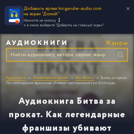
Добавить ярлык knigavuhe-audio.com
на экран "Домой"
Нажмите на иконку
и в меню выберите
"Добавить на главный экран"
Жанры
АУДИОКНИГИ
Аудиокниги
Отраслевые издания
Бен Фритц
Битва за прокат.
Как легендарные франшизы убивают оригинальность в Голливуде
Аудиокнига Битва за
прокат. Как легендарные
франшизы убивают