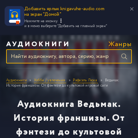
Добавить ярлык knigavuhe-audio.com
на экран "Домой"
Нажмите на иконку
и в меню выберите
"Добавить на главный экран"
Жанры
АУДИОКНИГИ
Аудиокниги
Хобби / увлечения
Рафаэль Люка
Ведьмак.
История франшизы. От фэнтези до культовой игровой саги
Аудиокнига Ведьмак.
История франшизы. От
фэнтези до культовой