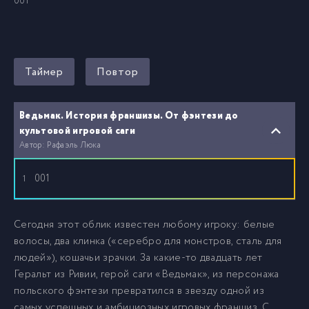
001
Таймер
Повтор
Ведьмак. История франшизы. От фэнтези до
культовой игровой саги
Автор: Рафаэль Люка
001
1
Сегодня этот облик известен любому игроку: белые
волосы, два клинка («серебро для монстров, сталь для
людей»), кошачьи зрачки. За какие-то двадцать лет
Геральт из Ривии, герой саги «Ведьмак», из персонажа
польского фэнтези превратился в звезду одной из
самых успешных и амбициозных игровых франшиз. С