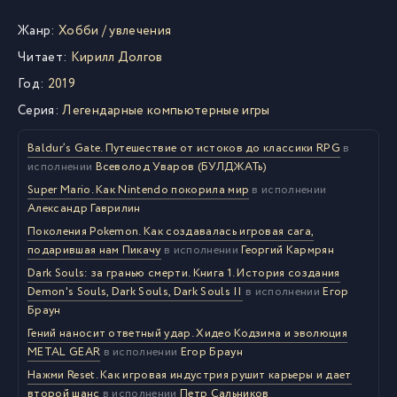
Жанр:
Хобби / увлечения
Читает:
Кирилл Долгов
Год:
2019
Серия:
Легендарные компьютерные игры
Baldur’s Gate. Путешествие от истоков до классики RPG
в
исполнении
Всеволод Уваров (БУЛДЖАТь)
Super Mario. Как Nintendo покорила мир
в исполнении
Александр Гаврилин
Поколения Pokemon. Как создавалась игровая сага,
подарившая нам Пикачу
в исполнении
Георгий Кармрян
Dark Souls: за гранью смерти. Книга 1. История создания
Demon's Souls, Dark Souls, Dark Souls II
в исполнении
Егор
Браун
Гений наносит ответный удар. Хидео Кодзима и эволюция
METAL GEAR
в исполнении
Егор Браун
Нажми Reset. Как игровая индустрия рушит карьеры и дает
второй шанс
в исполнении
Петр Сальников