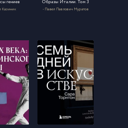
сы гениев
Образы Италии. Том 3
л Казиник
- Павел Павлович Муратов