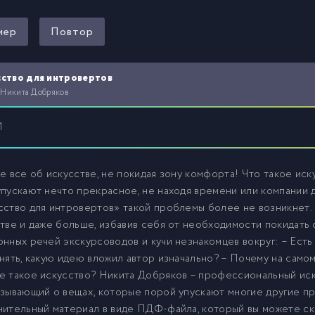
мер
Повтор
ство для интровертов
 Никита Добряков
1
е все об искусстве, не покидая зону комфорта! Что такое иск
пускают нечто прекрасное, не находя времени или компании д
ство для интровертов» такой проблемы более не возникнет. 
тве и даже больше, избавив себя от необходимости покидать
нных речей экскурсоводов и кучи незнакомцев вокруг: – Есть
нять, какую идею вложил автор изначально? – Почему на самом
 такое искусство? Никита Добряков – профессиональный иск
зывающий о вещах, которые порой упускают многие другие п
ительный материал в виде ПДФ-файла, который вы можете ска