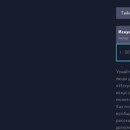
Тай
Искус
Автор:
00
1
Узнайт
люди у
«Искус
искусс
моното
Как по
вообще
расска
дополн