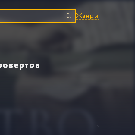
Жанры
ровертов