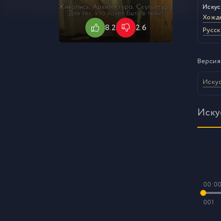
Искус
Хожде
8.2
2.6
Русск
Версия
Искус
Иску
00:0
001