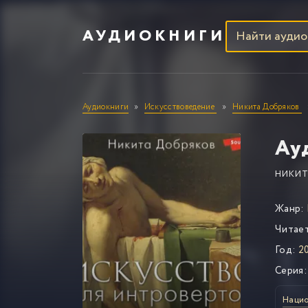
АУДИОКНИГИ
Аудиокниги
Искусствоведение
Никита Добряков
Ау
НИКИТ
Жанр:
Читае
Год:
2
Серия:
Нацио