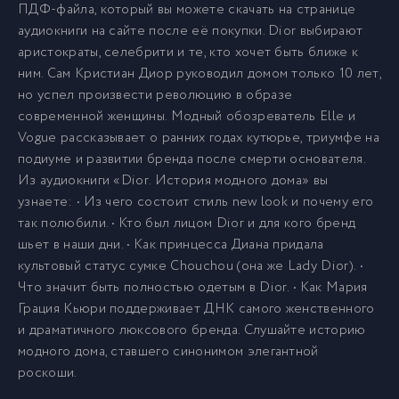
ПДФ-файла, который вы можете скачать на странице
аудиокниги на сайте после её покупки. Dior выбирают
аристократы, селебрити и те, кто хочет быть ближе к
ним. Сам Кристиан Диор руководил домом только 10 лет,
но успел произвести революцию в образе
современной женщины. Модный обозреватель Elle и
Vogue рассказывает о ранних годах кутюрье, триумфе на
подиуме и развитии бренда после смерти основателя.
Из аудиокниги «Dior. История модного дома» вы
узнаете: • Из чего состоит стиль new look и почему его
так полюбили. • Кто был лицом Dior и для кого бренд
шьет в наши дни. • Как принцесса Диана придала
культовый статус сумке Chouchou (она же Lady Dior). •
Что значит быть полностью одетым в Dior. • Как Мария
Грация Кьюри поддерживает ДНК самого женственного
и драматичного люксового бренда. Слушайте историю
модного дома, ставшего синонимом элегантной
роскоши.