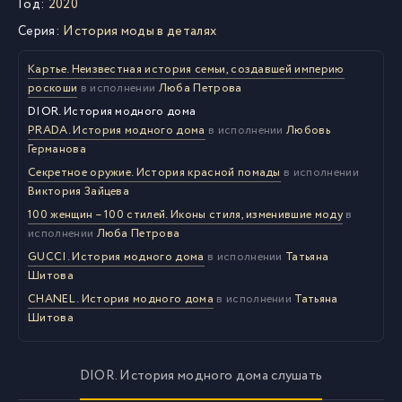
Год:
2020
Серия:
История моды в деталях
Картье. Неизвестная история семьи, создавшей империю
роскоши
в исполнении
Люба Петрова
DIOR. История модного дома
PRADA. История модного дома
в исполнении
Любовь
Германова
Секретное оружие. История красной помады
в исполнении
Виктория Зайцева
100 женщин – 100 стилей. Иконы стиля, изменившие моду
в
исполнении
Люба Петрова
GUCCI. История модного дома
в исполнении
Татьяна
Шитова
CHANEL. История модного дома
в исполнении
Татьяна
Шитова
DIOR. История модного дома слушать