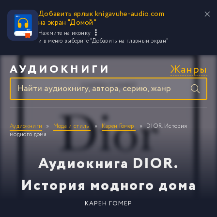
Добавить ярлык knigavuhe-audio.com
на экран "Домой"
Нажмите на иконку
и в меню выберите
"Добавить на главный экран"
Жанры
АУДИОКНИГИ
Аудиокниги
Мода и стиль
Карен Гомер
DIOR. История
модного дома
Аудиокнига DIOR.
История модного дома
КАРЕН ГОМЕР