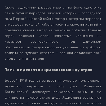
Сюжет аудиокниги разворачивается на фоне одного из
самых бурных периодов мировой истории — последнего
012
12
года Первой мировой войны. Автор мастерски передает
атмосферу тех дней, избегая избитых сюжетных линий и
013
13
предлагая свежий взгляд на знакомые события. Главные
герои проходят через непростые испытания, их
характеры эволюционируют под давлением
014
14
обстоятельств. Каждый персонаж уникален: от храброго
солдата до мудрого стратега — все они оставляют свой
015
15
след в памяти читателя.
Темы и идеи: что скрывается между строк
016
16
Боевой 1918 год затрагивает множество тем, включая
мужество, верность и силу духа. Владислав
Конюшевский исследует психологию войны и ее
влияние на человеческую душу. Аудиокнига заставляет
задуматься о цене победы и истинной сущности