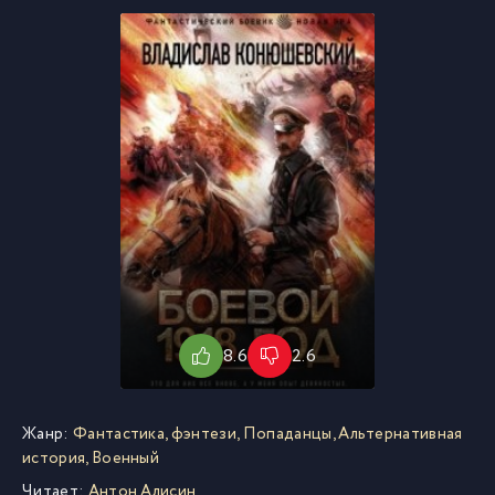
8.6
2.6
Жанр:
Фантастика, фэнтези
,
Попаданцы
,
Альтернативная
история
,
Военный
Читает:
Антон Алисин