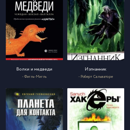
Волки и медведи
Изгнанник
- Фигль-Мигль
- Роберт Сальваторе