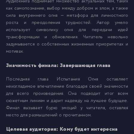
Аудиокнига поднимает множество актуальных тем, таких
021.mp3
21
как самопознание, выбор между добром и злом, а также
сила внутреннего огня — метафора для личностного
022.mp3
22
роста и преодоления трудностей. Автор умело
использует символику огня для передачи идей
трансформации и обновления. Читатель невольно
023.mp3
23
задумывается о собственных жизненных приоритетах и
мотивах.
024.mp3
24
Значимость финала: Завершающая глава
025.mp3
25
Последняя глава Испытания Огня оставляет
неизгладимое впечатление благодаря своей значимости
для всего произведения. Она подводит итог всем
026.mp3
26
сюжетным линиям и дарит надежду на лучшее будущее.
Финал вызывает бурю эмоций у читателя, оставляя
027.mp3
27
место для размышлений о прочитанном.
Целевая аудитория: Кому будет интересна
028.mp3
28