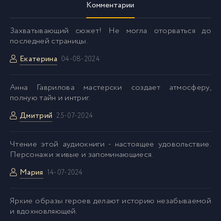
Комментарии
036.mp3
36
Захватывающий сюжет! Не могла оторваться до
последней страницы.
037.mp3
37
Екатерина
04-08-2024
038.mp3
38
Анна Гаврилова мастерски создает атмосферу,
полную тайн и интриг.
039.mp3
39
Дмитрий
25-07-2024
040.mp3
40
Чтение этой аудиокниги - настоящее удовольствие.
Персонажи живые и запоминающиеся.
041.mp3
41
Мария
14-07-2024
Яркие образы героев делают историю незабываемой
и вдохновляющей.