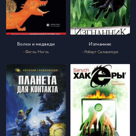
Волки и медведи
Изгнанник
- Фигль-Мигль
- Роберт Сальваторе