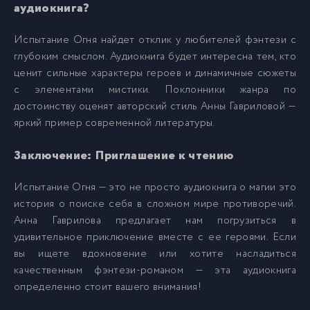
аудиокнига?
029.mp3
29
Испытание Огня найдет отклик у любителей фэнтези с
глубоким смыслом. Аудиокнига будет интересна тем, кто
ценит сильные характеры героев и динамичные сюжеты
030.mp3
30
с элементами мистики. Поклонники жанра по
достоинству оценят авторский стиль Анны Гавриловой —
031.mp3
31
яркий пример современной литературы.
Заключение: Приглашение к чтению
032.mp3
32
Испытание Огня — это не просто аудиокнига о магии это
история о поиске себя в сложном мире противоречий.
033.mp3
33
Анна Гаврилова предлагает нам погрузиться в
удивительное приключение вместе с ее героями. Если
034.mp3
34
вы ищете вдохновение или хотите насладиться
качественным фэнтези-романом — эта аудиокнига
определенно стоит вашего внимания!
035.mp3
35