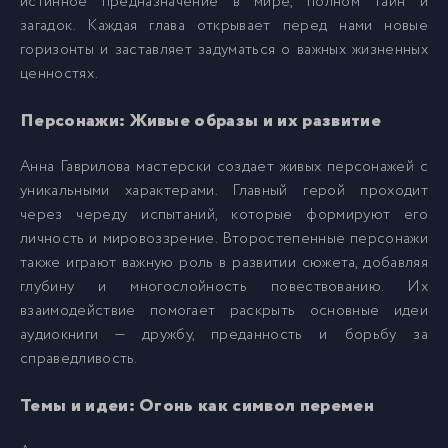
истинное предназначение в мире, полном тайн и
загадок. Каждая глава открывает перед нами новые
014.mp3
14
горизонты и заставляет задуматься о важных жизненных
ценностях.
015.mp3
15
Персонажи: Живые образы и их развитие
016.mp3
16
Анна Гаврилова мастерски создает живых персонажей с
уникальными характерами. Главный герой проходит
через череду испытаний, которые формируют его
017.mp3
17
личность и мировоззрение. Второстепенные персонажи
также играют важную роль в развитии сюжета, добавляя
018.mp3
18
глубину и многослойность повествованию. Их
взаимодействие помогает раскрыть основные идеи
аудиокниги — дружбу, преданность и борьбу за
019.mp3
19
справедливость.
020.mp3
20
Темы и идеи: Огонь как символ перемен