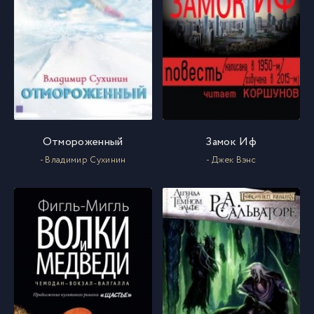
Отмороженный
Замок Иф
- Владимир Сухинин
- Джек Вэнс