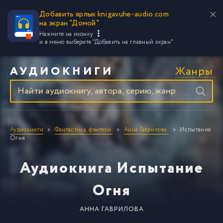
Добавить ярлык knigavuhe-audio.com
на экран "Домой"
Нажмите на иконку
и в меню выберите
"Добавить на главный экран"
Жанры
АУДИОКНИГИ
Аудиокниги
Фантастика, фэнтези
Анна Гаврилова
Испытание
Огня
Аудиокнига Испытание
Огня
АННА ГАВРИЛОВА