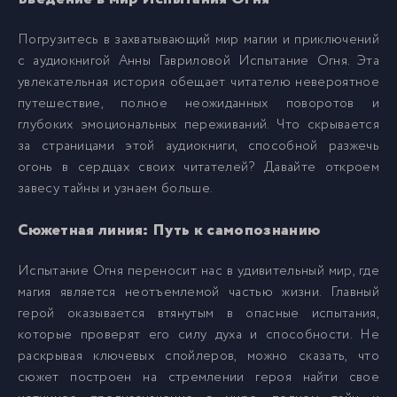
Погрузитесь в захватывающий мир магии и приключений
007.mp3
7
с аудиокнигой Анны Гавриловой Испытание Огня. Эта
увлекательная история обещает читателю невероятное
008.mp3
8
путешествие, полное неожиданных поворотов и
глубоких эмоциональных переживаний. Что скрывается
за страницами этой аудиокниги, способной разжечь
009.mp3
9
огонь в сердцах своих читателей? Давайте откроем
завесу тайны и узнаем больше.
010.mp3
10
Сюжетная линия: Путь к самопознанию
011.mp3
11
Испытание Огня переносит нас в удивительный мир, где
магия является неотъемлемой частью жизни. Главный
герой оказывается втянутым в опасные испытания,
012.mp3
12
которые проверят его силу духа и способности. Не
раскрывая ключевых спойлеров, можно сказать, что
013.mp3
13
сюжет построен на стремлении героя найти свое