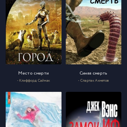
Место смерти
Синяя смерть
- Клиффорд Саймак
- Спартак Ахметов