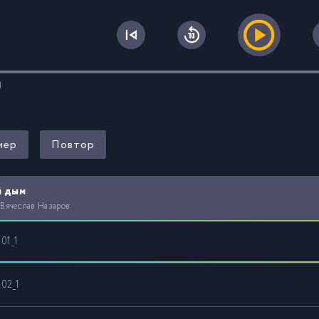
0
1
мер
Повтор
й дым
 Вячеслав Назаров
-01_1
-02_1