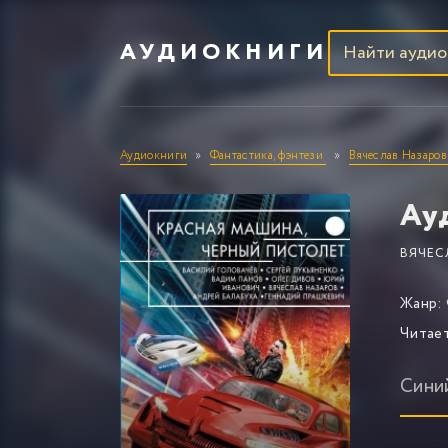
АУДИОКНИГИ
Аудиокниги
Фантастика, фэнтези
Вячеслав Назаров
Ау
ВЯЧЕС
Жанр:
Читае
Сини