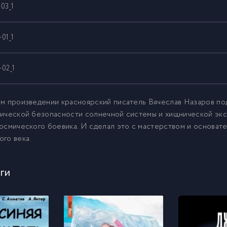
-03_1
-01_1
-02_1
-01_1
м произведении красноярский писатель Вячеслав Назаров по
ической безопасности солнечной системы и хищнической эксп
осмического боевика. И сделал это с мастерством и основат
-02_1
го века.
-03_1
ги
-04_1
-01_1