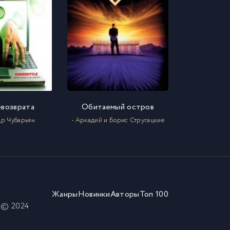
евозврата
Обитаемый остров
др Чубарьян
- Аркадий и Борис Стругацкие
Жанры
Новинки
Авторы
Топ 100
) © 2024