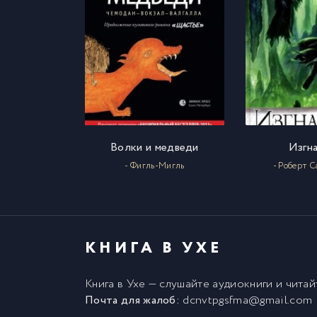
05
18
05
19
06
20
Волки и медведи
Изгн
06
21
- Фигль-Мигль
- Роберт 
06
22
06
23
КНИГА В УХЕ
06
24
Книга в Ухе
— слушайте аудиокниги и чита
Почта для жалоб:
dcnvtpgsfma@gmail.com