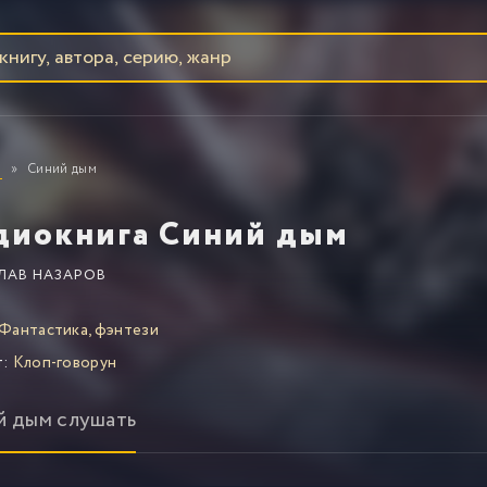
Синий дым
диокнига Синий дым
ЛАВ НАЗАРОВ
Фантастика, фэнтези
т:
Клоп-говорун
й дым слушать