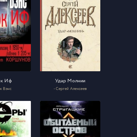
ок Иф
Удар Молнии
к Вэнс
- Сергей Алексеев