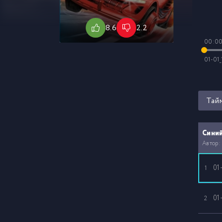
8.6
2.2
00:0
01-01_
Тай
Сини
Автор:
01
1
01
2