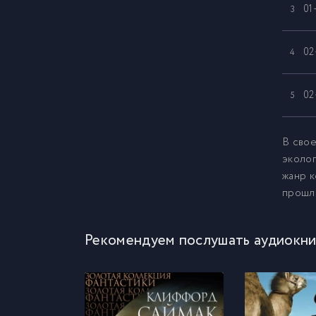
01
3
02
4
02
5
03
6
В свое
эколог
жанр к
03
7
прошло
03
8
Рекомендуем послушать аудиокни
03
9
04
10