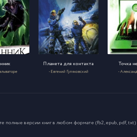
-04_1
-05_1
-01_1
анник
Планета для контакта
Точка н
-02_1
Сальваторе
- Евгений Гуляковский
- Алексан
-03_1
-04_1
-05_1
йте полные версии
книг
в любом формате (fb2, epub, pdf, txt