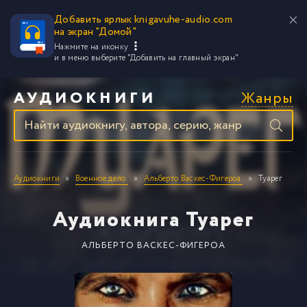
Добавить ярлык knigavuhe-audio.com
на экран "Домой"
Нажмите на иконку
и в меню выберите
"Добавить на главный экран"
Жанры
АУДИОКНИГИ
Аудиокниги
Военное дело
Альберто Васкес-Фигероа
Туарег
Аудиокнига Туарег
АЛЬБЕРТО ВАСКЕС-ФИГЕРОА