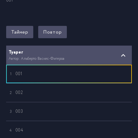
001
Таймер
Повтор
Туарег
Автор: Альберто Васкес-Фигероа
001
1
002
2
003
3
004
4