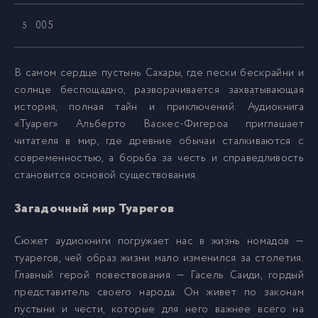
005
5
006
6
В самом сердце пустынь Сахары, где пески бескрайни и
солнце беспощадно, разворачивается захватывающая
история, полная тайн и приключений. Аудиокнига
007
7
«Туарег» Альберто Васкес-Фигероа приглашает
читателя в мир, где древние обычаи сталкиваются с
008
8
современностью, а борьба за честь и справедливость
становится основой существования.
009
9
Загадочный мир Туарегов
Сюжет аудиокниги погружает нас в жизнь номадов —
010
10
туарегов, чей образ жизни мало изменился за столетия.
Главный герой повествования — Гасель Саиди, гордый
011
11
представитель своего народа. Он живет по законам
пустыни и чести, которые для него важнее всего на