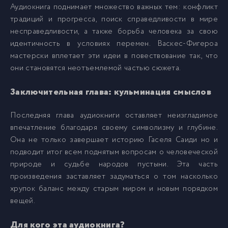
Аудиокнига поднимает множество важных тем: конфликт
традиций и прогресса, поиск справедливости в мире
020
20
несправедливости, а также борьба человека за свою
идентичность в условиях перемен. Васкес-Фигероа
мастерски вплетает эти идеи в повествование так, что
021
21
они становятся неотъемлемой частью сюжета.
022
Заключительная глава: кульминация смыслов
22
Последняя глава аудиокниги оставляет неизгладимое
впечатление благодаря своему символизму и глубине.
Она не только завершает историю Гаселя Саиди но и
подводит итог всем поднятым вопросам о человеческой
природе и судьбе народов пустыни. Эта часть
произведения заставляет задуматься о том насколько
хрупок баланс между старым миром и новым порядком
вещей.
Для кого эта аудиокнига?