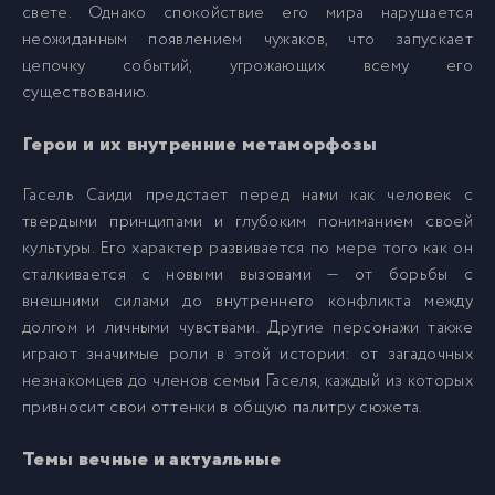
свете. Однако спокойствие его мира нарушается
012
12
неожиданным появлением чужаков, что запускает
цепочку событий, угрожающих всему его
013
13
существованию.
Герои и их внутренние метаморфозы
014
14
Гасель Саиди предстает перед нами как человек с
015
15
твердыми принципами и глубоким пониманием своей
культуры. Его характер развивается по мере того как он
сталкивается с новыми вызовами — от борьбы с
016
16
внешними силами до внутреннего конфликта между
долгом и личными чувствами. Другие персонажи также
играют значимые роли в этой истории: от загадочных
017
17
незнакомцев до членов семьи Гаселя, каждый из которых
привносит свои оттенки в общую палитру сюжета.
018
18
Темы вечные и актуальные
019
19