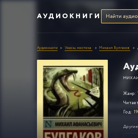
АУДИОКНИГИ
Аудиокниги
Ужасы, мистика
Михаил Булгаков
Ау
МИХАИ
Жанр:
Читае
Год:
19
Другие