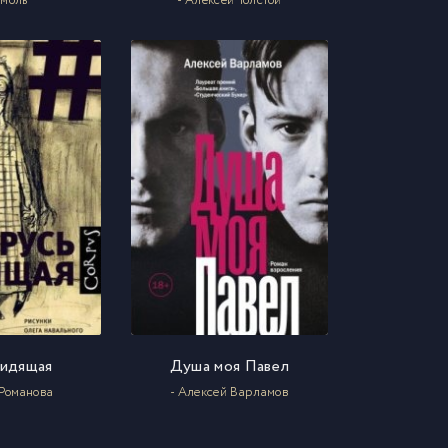
емоль
- Алексей Толстой
сидящая
Душа моя Павел
 Романова
- Алексей Варламов