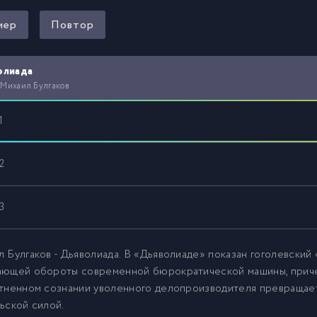
мер
Повтор
олиада
 Михаил Булгаков
1
2
3
 Булгаков - Дьяволиада. В «Дьяволиаде» показан гоголевский
ающей обороты современной бюрократической машины, приче
утненном сознании уволенного делопроизводителя превращае
ьской силой.