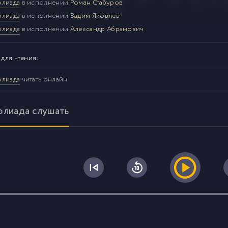
олиада
в исполнении
Роман Стабуров
олиада
в исполнении
Вадим Яковлев
олиада
в исполнении
Александр Абрамович
 для чтения:
олиада
читать онлайн
олиада слушать
0