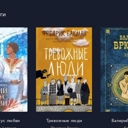
ги
кус любви
Тревожные люди
Валери