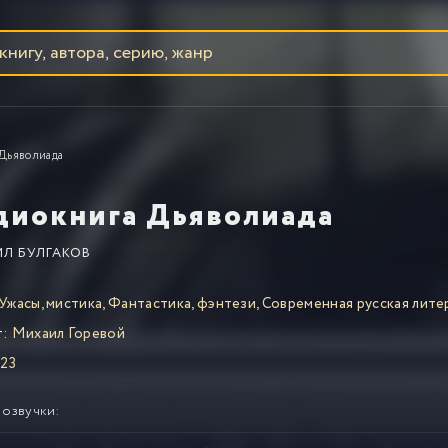
Дьяволиада
диокнига Дьяволиада
Л БУЛГАКОВ
Ужасы, мистика
,
Фантастика, фэнтези
,
Современная русская лите
т:
Михаил Горевой
23
 озвучки: