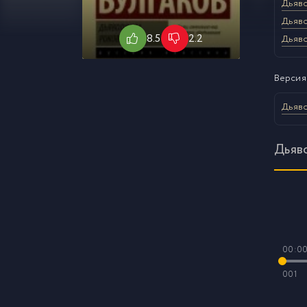
Дьяв
Дьяв
8.5
2.2
Дьяв
Версия
Дьяв
Дьяв
00:0
001