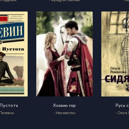
н Аддония
- Фредрик Бакман
- Б
 Пустота
Хозяин гор
Русь 
 Пелевин
- Неизвестен
- Ольга