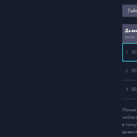
Тай
Дьяв
Автор:
00
1
00
2
00
3
Михаил
набир
в пом
дьявол