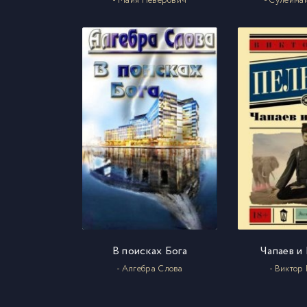
- Майя Неверович
- Сулейма
В поисках Бога
Чапаев и
- Алгебра Слова
- Виктор