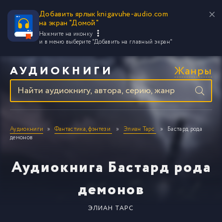
Добавить ярлык knigavuhe-audio.com
на экран "Домой"
Нажмите на иконку
и в меню выберите
"Добавить на главный экран"
Жанры
АУДИОКНИГИ
Аудиокниги
Фантастика, фэнтези
Элиан Тарс
Бастард рода
демонов
Аудиокнига Бастард рода
демонов
ЭЛИАН ТАРС