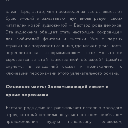
007
7
Элиан Тарс, автор, чьи произведения всегда вызывают
бурю эмоций и захватывают дух, вновь радует своих
008
8
читателей новой аудиокнигой — Бастард рода демонов.
Эта аудиокнига обещает стать настоящим сокровищем
для любителей фэнтези и мистики. Уже с первых
009
9
страниц она погружает нас в мир, где магия и реальность
переплетаются в завораживающем танце. Но что же
010
10
скрывается за этой таинственной обложкой? Давайте
окунемся в загадочный сюжет и познакомимся с
ключевыми персонажами этого увлекательного романа.
011
11
Основная часть: Захватывающий сюжет и
012
12
яркие персонажи
Бастард рода демонов рассказывает историю молодого
013
13
героя, который неожиданно узнает о своем необычном
происхождении. Будучи наполовину человеком,
014
14