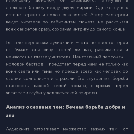
наполовину демоном, он оказывается втянутым в
древнюю борьбу между двумя мирами. Однако путь к
истине тернист и полон опасностей. Автор мастерски
015
15
ведет читателя по лабиринтам сюжета, не раскрывая
всех секретов сразу, сохраняя интригу до самого конца.
016
16
Главные персонажи аудиокниги — это не просто герои
на бумаге они живут своей жизнью, развиваются и
017
17
меняются на глазах у читателя. Центральный персонаж —
молодой бастард — предстает перед нами не только как
воин света или тьмы, но прежде всего как человек со
018
18
своими сомнениями и страхами. Его внутренняя борьба
становится важной темой романа, открывая перед
019
19
читателем глубину человеческой природы.
Анализ основных тем: Вечная борьба добра и
020
20
зла
Аудиокнига затрагивает множество важных тем: от