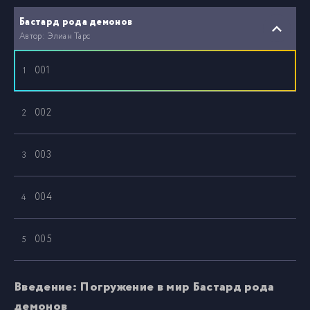
Бастард рода демонов
Автор: Элиан Тарс
001
1
002
2
003
3
004
4
005
5
006
6
Введение: Погружение в мир Бастард рода
демонов