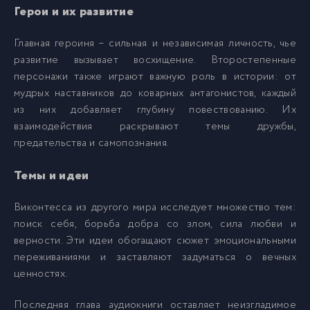
Герои и их развитие
015
15
Главная героиня – сильная и независимая личность, чье
развитие вызывает восхищение. Второстепенные
персонажи также играют важную роль в истории: от
016
16
мудрых наставников до коварных антагонистов, каждый
из них добавляет глубину повествованию. Их
взаимодействия раскрывают темы дружбы,
017
17
предательства и самопознания.
018
18
Темы и идеи
Виконтесса из другого мира исследует множество тем:
019
19
поиск себя, борьба добра со злом, сила любви и
верности. Эти идеи обогащают сюжет эмоциональными
020
20
переживаниями и заставляют задуматься о вечных
ценностях.
021
21
Последняя глава аудиокниги оставляет неизгладимое