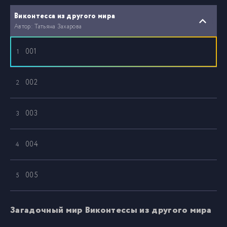
Виконтесса из другого мира
Автор: Татьяна Захарова
001
1
002
2
003
3
004
4
005
5
006
6
Загадочный мир Виконтессы из другого мира