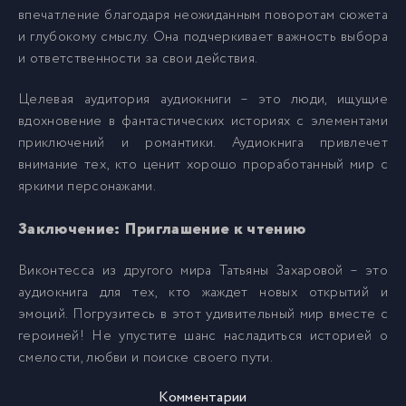
впечатление благодаря неожиданным поворотам сюжета
022
и глубокому смыслу. Она подчеркивает важность выбора
22
и ответственности за свои действия.
023
23
Целевая аудитория аудиокниги – это люди, ищущие
вдохновение в фантастических историях с элементами
приключений и романтики. Аудиокнига привлечет
024
24
внимание тех, кто ценит хорошо проработанный мир с
яркими персонажами.
025
25
Заключение: Приглашение к чтению
Виконтесса из другого мира Татьяны Захаровой – это
аудиокнига для тех, кто жаждет новых открытий и
эмоций. Погрузитесь в этот удивительный мир вместе с
героиней! Не упустите шанс насладиться историей о
смелости, любви и поиске своего пути.
Комментарии