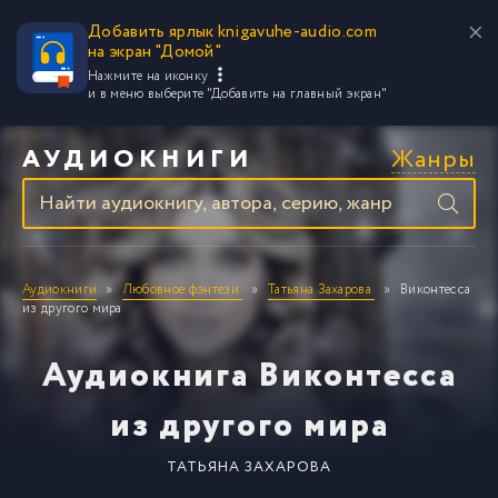
Добавить ярлык knigavuhe-audio.com
на экран "Домой"
Нажмите на иконку
и в меню выберите
"Добавить на главный экран"
Жанры
АУДИОКНИГИ
Аудиокниги
Любовное фэнтези
Татьяна Захарова
Виконтесса
из другого мира
Аудиокнига Виконтесса
из другого мира
ТАТЬЯНА ЗАХАРОВА