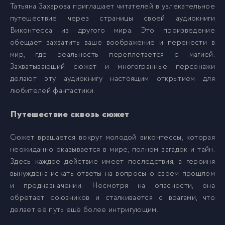
Татьяна Захарова приглашает читателей в увлекательное
007
7
путешествие через страницы своей аудиокниги
Виконтесса из другого мира. Это произведение
008
8
обещает захватить ваше воображение и перенести в
мир, где реальность переплетается с магией.
Захватывающий сюжет и многогранные персонажи
009
9
делают эту аудиокнигу настоящим открытием для
любителей фантастики.
010
10
Путешествие сквозь сюжет
011
11
Сюжет вращается вокруг молодой виконтессы, которая
неожиданно оказывается в мире, полном загадок и тайн.
Здесь каждое действие имеет последствия, а героиня
012
12
вынуждена искать ответы на вопросы о своём прошлом
и предназначении. Несмотря на опасности, она
013
13
обретает союзников и сталкивается с врагами, что
делает её путь ещё более интригующим.
014
14