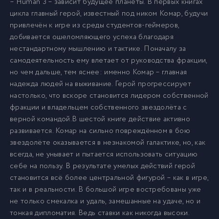
– Human 3 – зависит будущее планеты. В первых книгах
008
8
цикла главный герой, известный под ником Комар, будучи
привлечён к игре из среды студентов-геймеров,
добивается ошеломляющего успеха благодаря
009
9
нестандартному мышлению и тактике. Поначалу за
самодеятельность ему влетает от руководства фракции,
010
но чем дальше, тем яснее: именно Комар – главная
10
надежда людей на выживание. Герой прогрессирует
настолько, что вскоре становится лидером собственной
011
11
фракции и владельцем собственного звездолёта с
верной командой.В шестой книге действие активно
развивается. Комар на сильно повреждённом в бою
012
12
звездолёте оказывается в незнакомой галактике, но, как
всегда, не унывает и пытается использовать ситуацию
013
13
себе на пользу. В результате умелых действий герой
становится всё более центральной фигурой – как в игре,
так и в реальности. В большой игре востребованы уже
014
14
не только смекалка и удаль, замешанные на удаче, но и
тонкая дипломатия. Ведь ставки как никогда высоки.