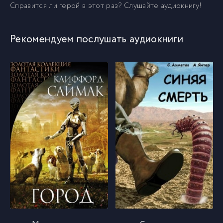
015
15
Справится ли герой в этот раз? Слушайте аудиокнигу!
016
16
Рекомендуем послушать аудиокниги
017
17
018
18
019
19
020
20
021
21
022
22