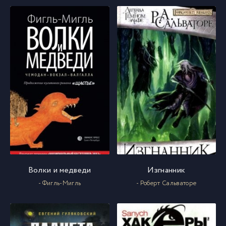
030
30
031
31
032
32
033
33
034
34
035
35
Волки и медведи
Изгнанник
- Фигль-Мигль
- Роберт Сальваторе
036
36