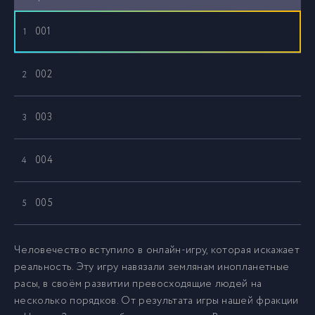
001
1
002
2
003
3
004
4
005
5
006
6
Человечество вступило в онлайн-игру, которая искажает
реальность. Эту игру навязали землянам инопланетные
расы, в своём развитии превосходящие людей на
007
7
несколько порядков. От результата игры нашей фракции