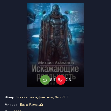
8.4
2.8
Жанр:
Фантастика, фэнтези
,
ЛитРПГ
Читает:
Влад Римский