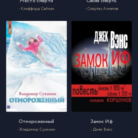
Место смерти
Синяя смерть
- Клиффорд Саймак
- Спартак Ахметов
023
23
024
24
025
25
026
26
027
27
028
28
Отмороженный
Замок Иф
029
29
- Владимир Сухинин
- Джек Вэнс