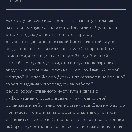
001
1
Аудиостудия «Ардис» предлагает вашему вниманию
заключительную часть романа Владимира Дудинцева
«Белые одежды», посвящённого периоду
«лысенковщины» в советской биологической науке,
когда генетика была объявлена идейно-враждебным
течением, а «официальной наукой», одобренной
партийным руководством, стали научные воззрения
академика-агронома Трофима Лысенко. Главный герой
молодой биолог Фёдор Дежкин приезжает в небольшой
город с заданием проследить за работой
сельскохозяйственного института в связи с
информацией о существовании там подпольной
организации вейсманистов-морганистов. Дежкин быстро
понимает, что истина на стороне опальных учёных, и
становится в их ряды. Он совершает свой нравственный
выбор и, мужественно встречая трагические испытания,