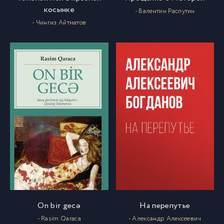
косынке
- Валентин Распутин
- Чингиз Айтматов
On bir gecə
На перепутье
- Rasim Qaraca
- Александр Алексеевич