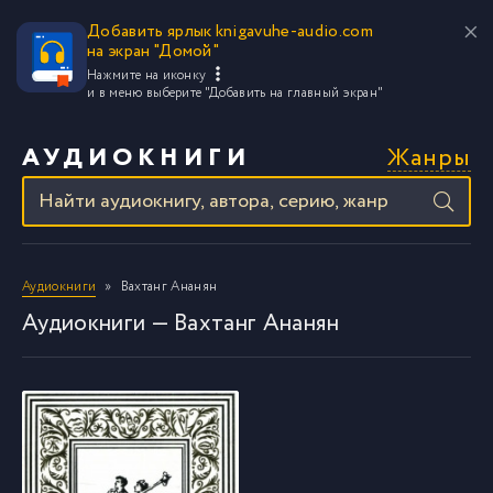
Добавить ярлык knigavuhe-audio.com
на экран "Домой"
Нажмите на иконку
и в меню выберите
"Добавить на главный экран"
Жанры
АУДИОКНИГИ
Аудиокниги
Вахтанг Ананян
Аудиокниги — Вахтанг Ананян