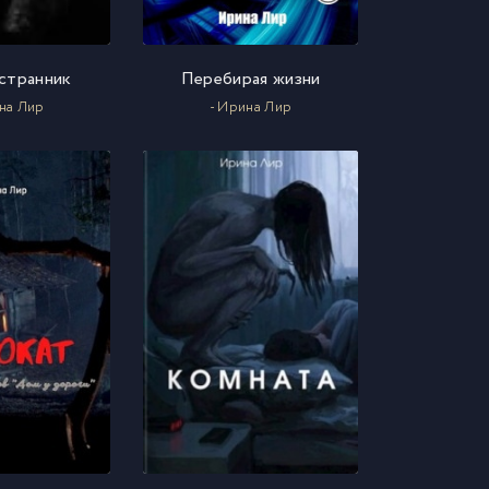
странник
Перебирая жизни
на Лир
- Ирина Лир