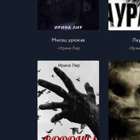
Месяц урожая
Ла
- Ирина Лир
- Ири