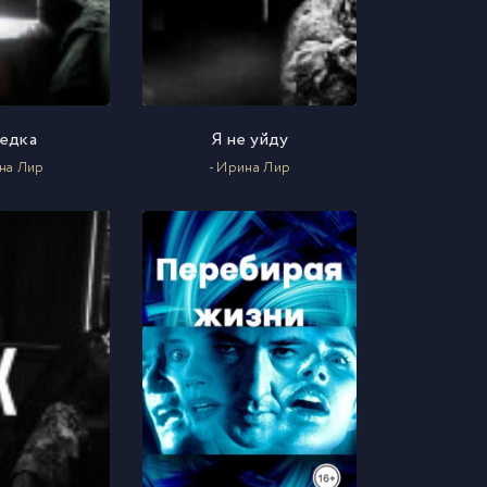
едка
Я не уйду
на Лир
- Ирина Лир