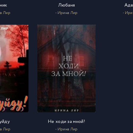
ник
Любаня
Адв
на Лир
- Ирина Лир
- Ири
 уйду
Не ходи за мной!
на Лир
- Ирина Лир