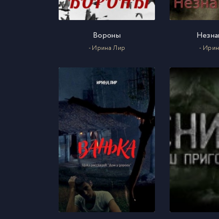
Вороны
Незна
- Ирина Лир
- Ири