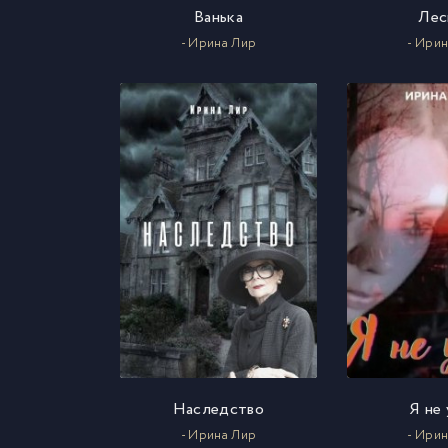
Ванька
Лес
- Ирина Лир
- Ири
Наследство
Я не
- Ирина Лир
- Ири