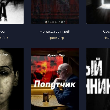
ура
Не ходи за мной!
Сос
на Лир
- Ирина Лир
- Ири