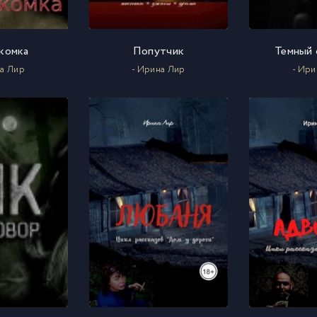
комка
Попутчик
Темный 
на Лир
- Ирина Лир
- Ири