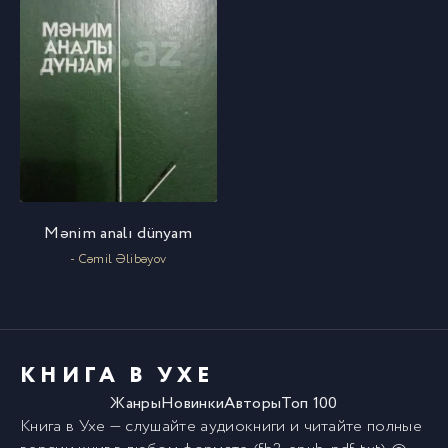
Mənim analı dünyam
- Cəmil Əlibəyov
КНИГА В УХЕ
Жанры
Новинки
Авторы
Топ 100
Книга в Ухе
— слушайте аудиокниги и читайте полные