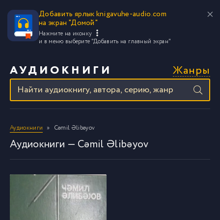
Добавить ярлык knigavuhe-audio.com
на экран "Домой"
Нажмите на иконку
и в меню выберите
"Добавить на главный экран"
Жанры
АУДИОКНИГИ
Аудиокниги
Cəmil Əlibəyov
Аудиокниги — Cəmil Əlibəyov