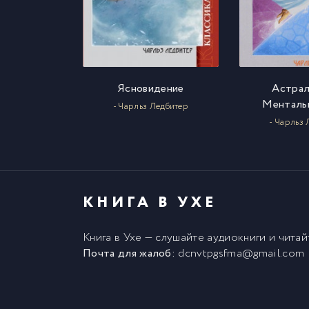
Ясновидение
Астрал
Менталь
- Чарльз Ледбитер
- Чарльз
КНИГА В УХЕ
Книга в Ухе
— слушайте аудиокниги и чита
Почта для жалоб:
dcnvtpgsfma@gmail.com