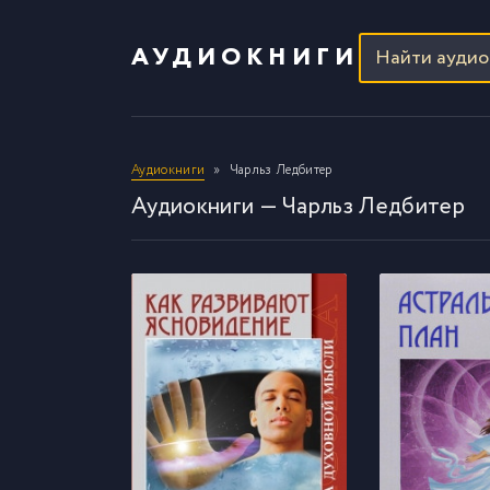
АУДИОКНИГИ
Аудиокниги
Чарльз Ледбитер
Аудиокниги — Чарльз Ледбитер