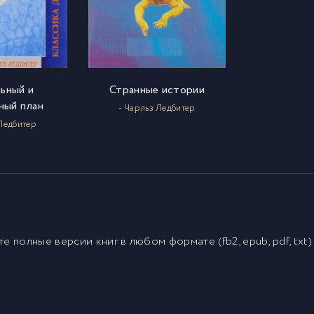
ьный и
Странные истории
ный план
- Чарльз Ледбитер
 Ледбитер
йте полные версии
книг
в любом формате (fb2, epub, pdf, txt