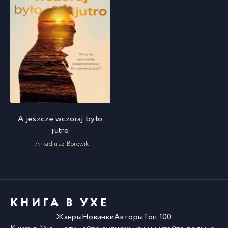
A jeszcze wczoraj było
jutro
- Arkadiusz Borowik
КНИГА В УХЕ
Жанры
Новинки
Авторы
Топ 100