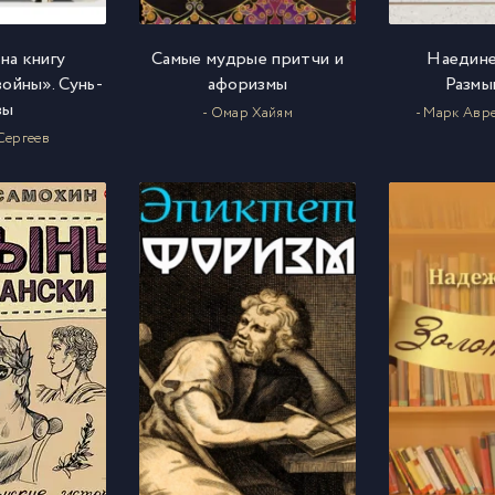
на книгу
Самые мудрые притчи и
Наедине
ойны». Сунь-
афоризмы
Размы
зы
- Омар Хайям
- Марк Авр
 Сергеев