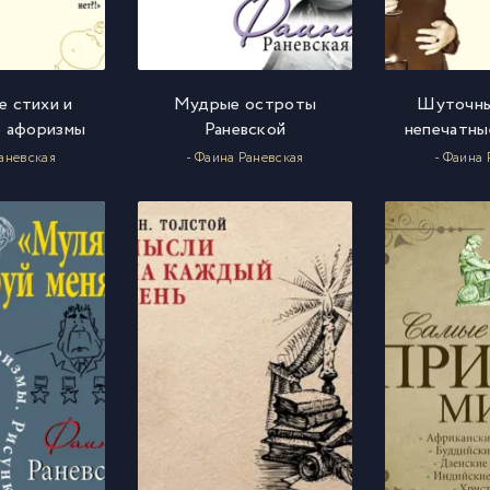
 стихи и
Мудрые остроты
Шуточны
е афоризмы
Раневской
непечатны
Раневская
- Фаина Раневская
- Фаина 