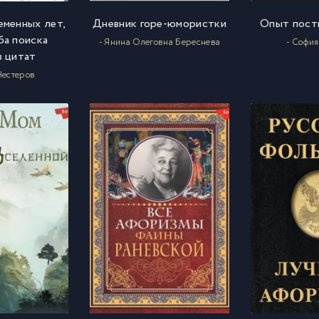
еменных лет,
Дневник горе-юмористки
Опыт пост
ба поиска
- Янина Олеговна Береснева
- София
в цитат
Нестеров