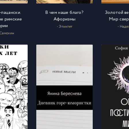
-пацански.
В чем наше благо?
Золотой век
е римские
Афоризмы
Мир свер
ории
- Эпиктет
- Наде
 Самохин