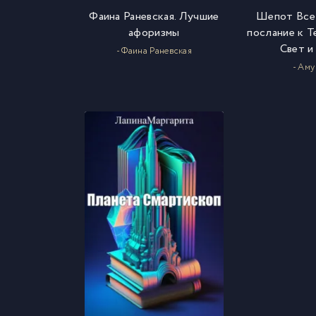
Фаина Раневская. Лучшие
Шепот Всел
афоризмы
послание к Т
Свет и
- Фаина Раневская
- Ам