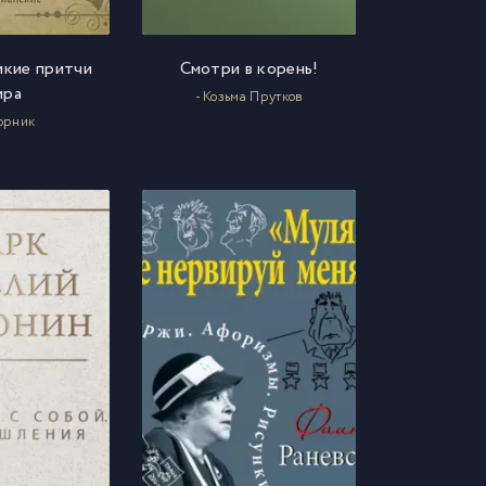
икие притчи
Смотри в корень!
ира
- Козьма Прутков
орник