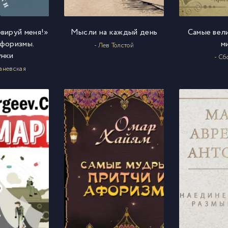
рвируй меня!»
Мысли на каждый день
Самые вел
форизмы.
м
- Лев Толстой
унки
- Сб
Раневская