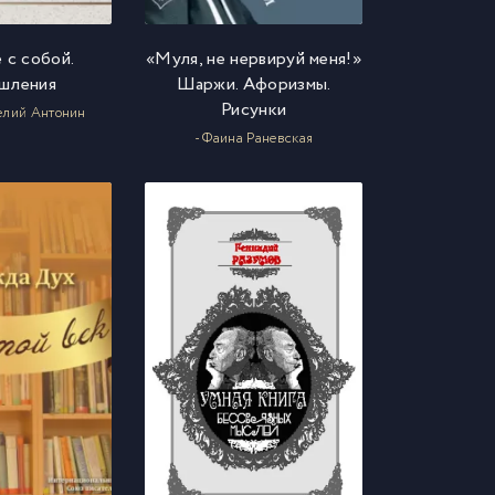
 с собой.
«Муля, не нервируй меня!»
шления
Шаржи. Афоризмы.
Рисунки
елий Антонин
- Фаина Раневская