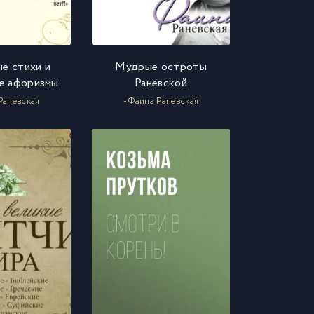
е стихи и
Мудрые остроты
е афоризмы
Раневской
Раневская
- Фаина Раневская