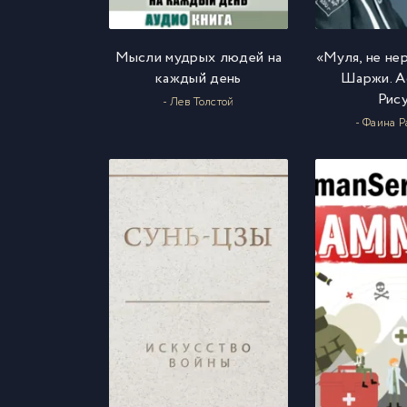
Мысли мудрых людей на
«Муля, не не
каждый день
Шаржи. А
Рис
- Лев Толстой
- Фаина 