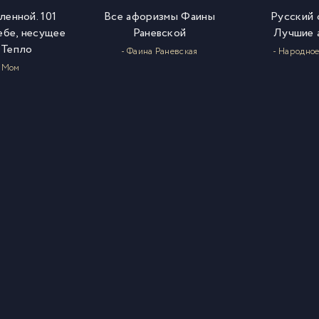
енной. 101
Все афоризмы Фаины
Русский 
ебе, несущее
Раневской
Лучшие 
 Тепло
- Фаина Раневская
- Народное
у Мом