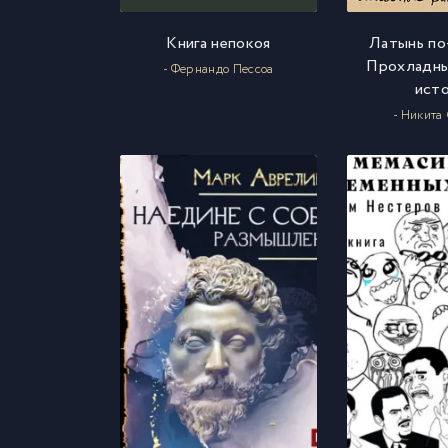
Книга непокоя
Латынь по
Прохладны
- Фернандо Пессоа
ист
- Никита