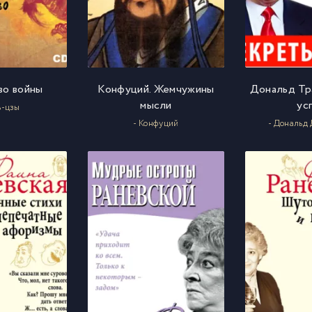
во войны
Конфуций. Жемчужины
Дональд Тр
мысли
ус
ь-цзы
- Конфуций
- Дональд