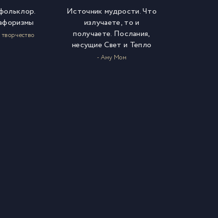
фольклор.
Источник мудрости. Что
афоризмы
излучаете, то и
получаете. Послания,
 творчество
несущие Свет и Тепло
- Аму Мом