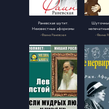
Раневская шутит.
Шуточные
Неизвестные афоризмы
непечатны
- Фаина Раневская
- Фаина 