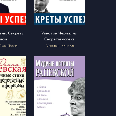
амп. Секреты
Уинстон Черчилль.
пеха
Секреты успеха
 Джон Трамп
- Уинстон Черчилль