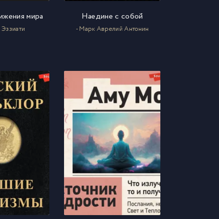
ижения мира
Наедине с собой
 Эззиати
- Марк Аврелий Антонин